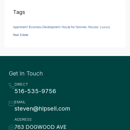
Tags
Apartment
Business Development
House for families
Houzez
Luxury
Real Estate
Get In Touch
DIRECT
516-535-9756
EMAIL
steven@hlpsell.com
ADDRESS
763 DOGWOOD AVE