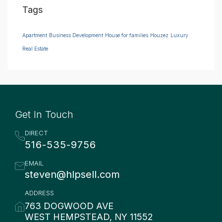
Tags
Apartment
Business Development
House for families
Houzez
Luxury
Real Estate
Get In Touch
DIRECT
516-535-9756
EMAIL
steven@hlpsell.com
ADDRESS
763 DOGWOOD AVE
WEST HEMPSTEAD, NY 11552